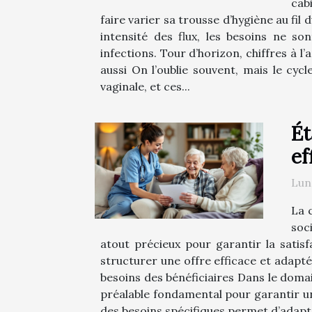
cab
faire varier sa trousse d’hygiène au fil
intensité des flux, les besoins ne so
infections. Tour d’horizon, chiffres à l’
aussi On l’oublie souvent, mais le cycl
vaginale, et ces...
Ét
ef
Lun
La 
soc
atout précieux pour garantir la satisf
structurer une offre efficace et adapté
besoins des bénéficiaires Dans le doma
préalable fondamental pour garantir un
des besoins spécifiques permet d’adapt