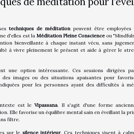
iques de méditation pour l'évei
rses
techniques de méditation
peuvent être employées
e d'elles est la
Méditation Pleine Conscience
ou "Mindfuln
ntion bienveillante à chaque instant vécu, sans jugeme
lté à vivre pleinement le présent et aide à gérer le stre
t une option intéressante. Ces sessions dirigées p
 des images ou des situations apaisantes pour favoris
 indiquées pour les personnes ayant des difficultés à mé
ntexte est le
Vipassana
. Il s'agit d'une forme ancien
. Elle favorise un équilibre mental sain en éveillant la pri
ns filtre.
ées sur le
silence intérieur
. Ces techniques visent à calm