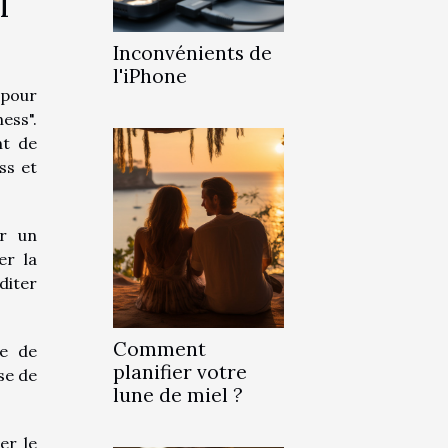
l
Inconvénients de
l'iPhone
 pour
ess".
nt de
ss et
ar un
er la
diter
Comment
ne de
planifier votre
se de
lune de miel ?
er le