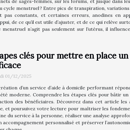
inets de sages-femmes, sur les forums, et jusque dans les
 du cycle menstruel ? Entre pics de transpiration, variatio
nt pas constants, et certaines erreurs, anodines en app
appui, de ce qu’il est utile d’ajuster, et de ce qui relève s
e menstruel n’agit pas seulement sur l’utérus, il influenc
apes clés pour mettre en place un 
ficace
di 01/12/2025
création d’un service d’aide à domicile performant répond
iété moderne. Comprendre les étapes clés pour bâtir u
action des bénéficiaires. Découvrez dans cet article les
e, et poursuivez votre lecture pour maîtriser les fondemen
ine du service à la personne, réaliser une analyse approfo
 accompagnement personnalisé et préserver l’autonomie de
er chaque...