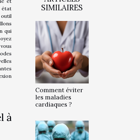
ie et
SIMILAIRES
 état
outil
llons
n qui
soyez
 vous
hodes
elles
tes
exion
Comment éviter
les maladies
cardiaques ?
l à