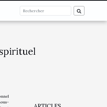
spirituel
onnel
nous-
ARTICLES