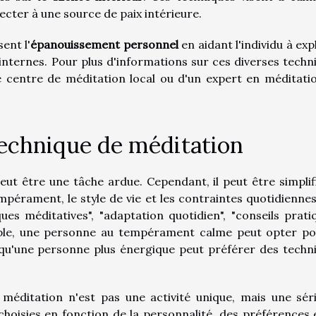
ecter à une source de paix intérieure.
ent l'
épanouissement personnel
en aidant l'individu à exp
nternes. Pour plus d'informations sur ces diverses techn
 centre de méditation local ou d'un expert en méditati
echnique de méditation
eut être une tâche ardue. Cependant, il peut être simplif
pérament, le style de vie et les contraintes quotidiennes
ues méditatives", "adaptation quotidien", "conseils pratiq
emple, une personne au tempérament calme peut opter po
 qu'une personne plus énergique peut préférer des techn
méditation n'est pas une activité unique, mais une sér
choisies en fonction de la personnalité, des préférences 