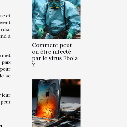
re et
uvent
rdial
end à
Comment peut-
on être infecté
ermet
par le virus Ebola
 paix
?
 pour
de se
 leur
 peut