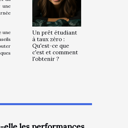
r une
urnée
Un prêt étudiant
e une
à taux zéro :
seils
Qu'est-ce que
outer
c'est et comment
iques
l'obtenir ?
-elle les performances