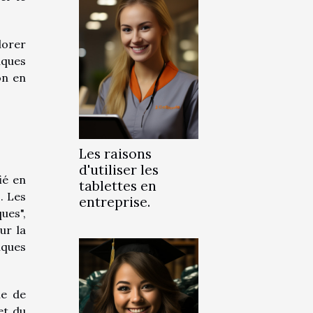
lorer
iques
on en
Les raisons
d'utiliser les
ié en
tablettes en
. Les
entreprise.
ues",
ur la
iques
ie de
et du