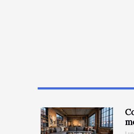
Co
m
Lun