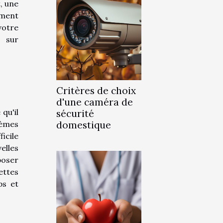
, une
ement
votre
s sur
Critères de choix
d'une caméra de
qu'il
sécurité
tèmes
domestique
icile
elles
poser
ettes
ps et