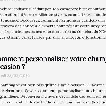
mobilier industriel séduit par son caractère brut et authen
décoration intérieure. Allier ce style avec un intérieur m
et tendance. Découvrez comment harmoniser ces deux univer
à travers des conseils d’experts pour réussir cette intégra
ans les anciennes usines et ateliers urbains du début du XX
s étaient caractérisés par une architecture fonctionnell
mment personnaliser votre cham
casion ?
edi 28/02/2026
champagne est bien plus qu’une simple boisson ; il incarne 
 célébrations. Savoir comment personnaliser un champa
 grandiose. Découvrez à travers cet article des conseils 
le que soit la festivité.Choisir le bon moment Sélect