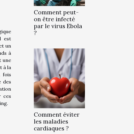
Comment peut-
on être infecté
par le virus Ebola
gique
?
l est
et un
nds à
t une
 à la
 fois
e des
ation
r ces
ing.
Comment éviter
les maladies
cardiaques ?