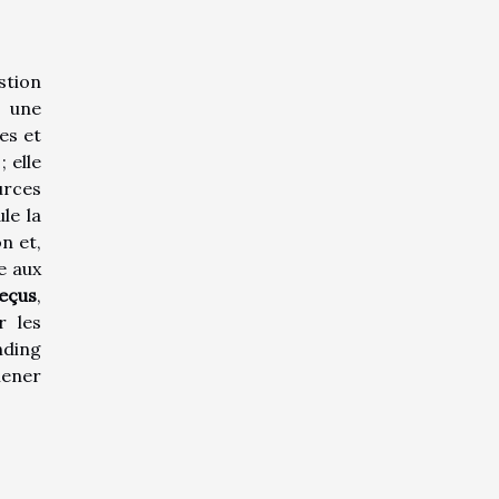
stion
 une
es et
 elle
urces
le la
n et,
e aux
eçus
,
r les
nding
mener