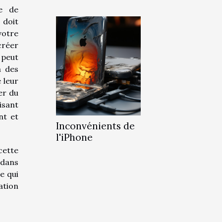
ie de
 doit
votre
créer
 peut
à des
 leur
er du
isant
nt et
Inconvénients de
l'iPhone
cette
 dans
e qui
ation