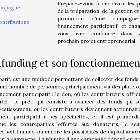
Préparez-vous à découvrir les pi
campagne
de la préparation, de la gestion et
promotion d'une campagn
ontributions
financement participatif, et eng
vous avec confiance dans v
prochain projet entrepreneurial.
funding et son fonctionnemen
patif, est une méthode permettant de collecter des fonds
grand nombre de personnes, principalement via des platef
nancement participatif : le don, où les contributeurs offre
iel ; le prêt, qui consiste à avancer des fonds qui s
nvestissement, où les contributeurs deviennent actionnair
nt participatif a ses spécificités, et il est primordi
e les contreparties offertes aux donateurs, le seu
 soit financé, ou encore les possibilités de capital amor
ancer la campagne. La réussite d'une campagne dépend en g