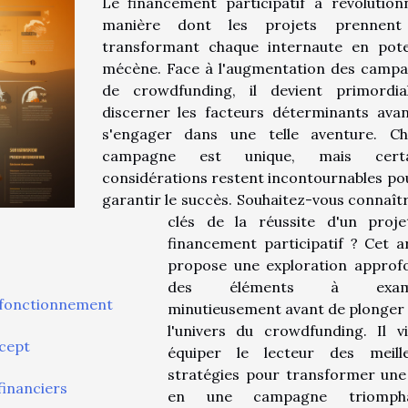
Le financement participatif a révolution
manière dont les projets prennent 
transformant chaque internaute en pote
mécène. Face à l'augmentation des camp
de crowdfunding, il devient primordi
discerner les facteurs déterminants ava
s'engager dans une telle aventure. C
campagne est unique, mais certa
considérations restent incontournables po
garantir le succès. Souhaitez-vous connaîtr
clés de la réussite d'un proj
financement participatif ? Cet ar
propose une exploration approf
des éléments à exami
 fonctionnement
minutieusement avant de plonger
l'univers du crowdfunding. Il v
ncept
équiper le lecteur des meill
stratégies pour transformer une
 financiers
en une campagne triompha