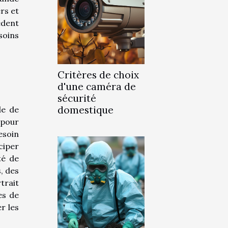
rs et
èdent
soins
Critères de choix
d'une caméra de
sécurité
domestique
de de
 pour
esoin
ciper
té de
s, des
trait
es de
r les