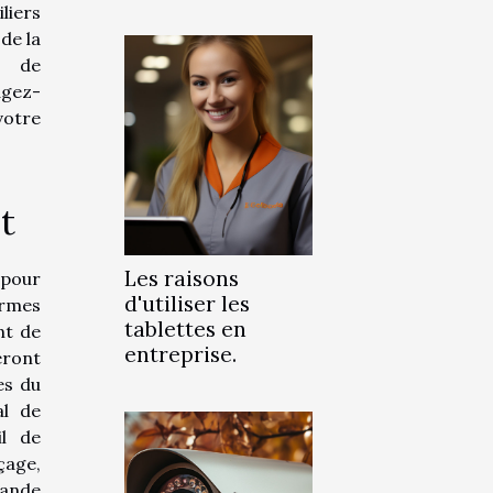
liers
 de la
e de
agez-
otre
t
Les raisons
 pour
d'utiliser les
ormes
tablettes en
nt de
entreprise.
eront
es du
al de
il de
çage,
rande