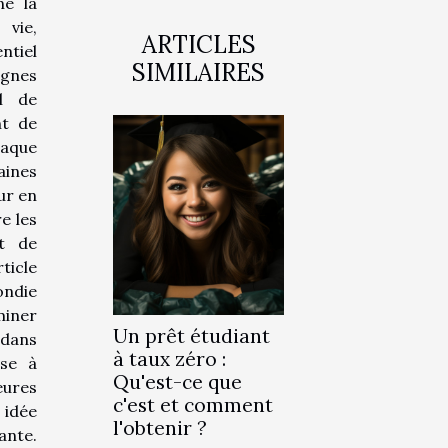
né la
vie,
ARTICLES
ntiel
SIMILAIRES
agnes
al de
nt de
haque
ines
ur en
e les
et de
ticle
ondie
ner
Un prêt étudiant
 dans
à taux zéro :
ise à
Qu'est-ce que
eures
c'est et comment
 idée
l'obtenir ?
nte.