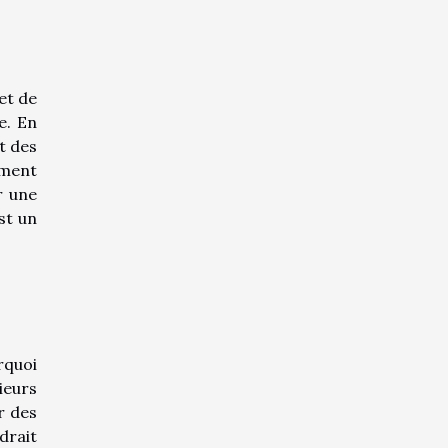
et de
e. En
t des
ement
r une
st un
rquoi
ieurs
r des
drait