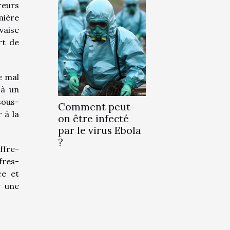
reurs
mière
vaise
rt de
e mal
 à un
sous-
Comment peut-
 à la
on être infecté
par le virus Ebola
?
ffre-
fres-
ce et
r une