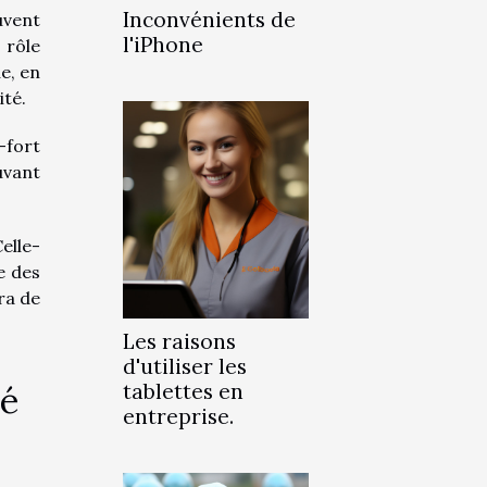
Inconvénients de
uvent
l'iPhone
rôle
e, en
té.
-fort
uvant
elle-
e des
ra de
Les raisons
d'utiliser les
tablettes en
té
entreprise.