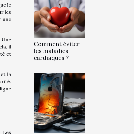
ue le
ur les
r une
. Une
Comment éviter
a, il
les maladies
té et
cardiaques ?
et la
rité.
ligne
. Les