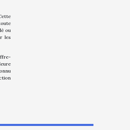
Cette
toute
lé ou
r les
ffre-
leure
connu
ction