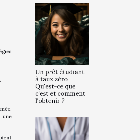
égies
Un prêt étudiant
-
à taux zéro :
Qu'est-ce que
c'est et comment
l'obtenir ?
imée.
s une
oient