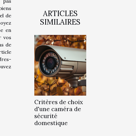
 pas
biens
ARTICLES
el de
SIMILAIRES
soyez
se en
r vos
ns de
ticle
fres-
ouvez
Critères de choix
d'une caméra de
sécurité
domestique